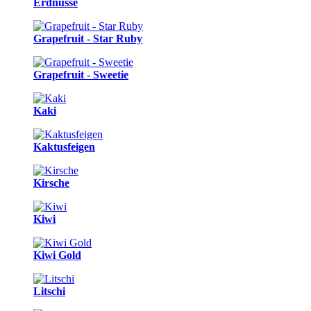
Erdnüsse
Grapefruit - Star Ruby
Grapefruit - Sweetie
Kaki
Kaktusfeigen
Kirsche
Kiwi
Kiwi Gold
Litschi