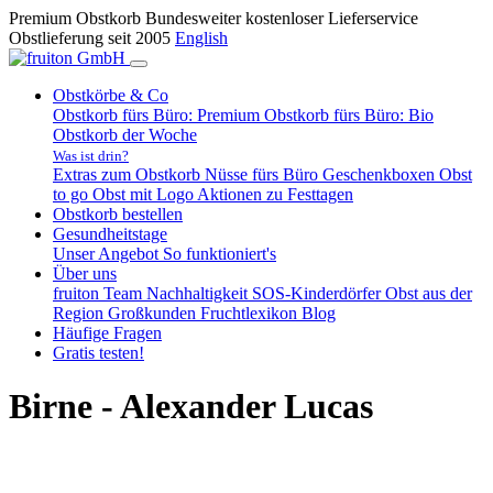
Premium Obstkorb
Bundesweiter kostenloser Lieferservice
Obstlieferung seit 2005
English
Obstkörbe & Co
Obstkorb fürs Büro: Premium
Obstkorb fürs Büro: Bio
Obstkorb der Woche
Was ist drin?
Extras zum Obstkorb
Nüsse fürs Büro
Geschenkboxen
Obst
to go
Obst mit Logo
Aktionen zu Festtagen
Obstkorb bestellen
Gesundheitstage
Unser Angebot
So funktioniert's
Über uns
fruiton Team
Nachhaltigkeit
SOS-Kinderdörfer
Obst aus der
Region
Großkunden
Fruchtlexikon
Blog
Häufige Fragen
Gratis testen!
Birne - Alexander Lucas