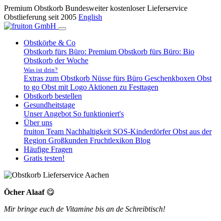
Premium Obstkorb
Bundesweiter kostenloser Lieferservice
Obstlieferung seit 2005
English
Obstkörbe & Co
Obstkorb fürs Büro: Premium
Obstkorb fürs Büro: Bio
Obstkorb der Woche
Was ist drin?
Extras zum Obstkorb
Nüsse fürs Büro
Geschenkboxen
Obst
to go
Obst mit Logo
Aktionen zu Festtagen
Obstkorb bestellen
Gesundheitstage
Unser Angebot
So funktioniert's
Über uns
fruiton Team
Nachhaltigkeit
SOS-Kinderdörfer
Obst aus der
Region
Großkunden
Fruchtlexikon
Blog
Häufige Fragen
Gratis testen!
Öcher Alaaf
😋
Mir bringe euch de Vitamine bis an de Schreibtisch!