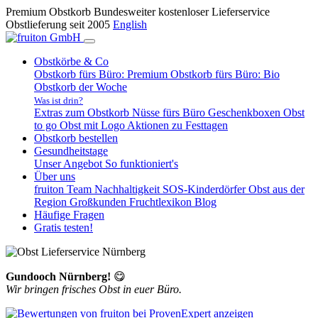
Premium Obstkorb
Bundesweiter kostenloser Lieferservice
Obstlieferung seit 2005
English
Obstkörbe & Co
Obstkorb fürs Büro: Premium
Obstkorb fürs Büro: Bio
Obstkorb der Woche
Was ist drin?
Extras zum Obstkorb
Nüsse fürs Büro
Geschenkboxen
Obst
to go
Obst mit Logo
Aktionen zu Festtagen
Obstkorb bestellen
Gesundheitstage
Unser Angebot
So funktioniert's
Über uns
fruiton Team
Nachhaltigkeit
SOS-Kinderdörfer
Obst aus der
Region
Großkunden
Fruchtlexikon
Blog
Häufige Fragen
Gratis testen!
Gundooch Nürnberg!
😋
Wir bringen frisches Obst in euer Büro.