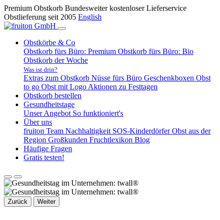
Premium Obstkorb
Bundesweiter kostenloser Lieferservice
Obstlieferung seit 2005
English
Obstkörbe & Co
Obstkorb fürs Büro: Premium
Obstkorb fürs Büro: Bio
Obstkorb der Woche
Was ist drin?
Extras zum Obstkorb
Nüsse fürs Büro
Geschenkboxen
Obst
to go
Obst mit Logo
Aktionen zu Festtagen
Obstkorb bestellen
Gesundheitstage
Unser Angebot
So funktioniert's
Über uns
fruiton Team
Nachhaltigkeit
SOS-Kinderdörfer
Obst aus der
Region
Großkunden
Fruchtlexikon
Blog
Häufige Fragen
Gratis testen!
Zurück
Weiter