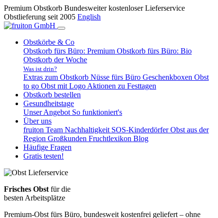
Premium Obstkorb
Bundesweiter kostenloser Lieferservice
Obstlieferung seit 2005
English
Obstkörbe & Co
Obstkorb fürs Büro: Premium
Obstkorb fürs Büro: Bio
Obstkorb der Woche
Was ist drin?
Extras zum Obstkorb
Nüsse fürs Büro
Geschenkboxen
Obst
to go
Obst mit Logo
Aktionen zu Festtagen
Obstkorb bestellen
Gesundheitstage
Unser Angebot
So funktioniert's
Über uns
fruiton Team
Nachhaltigkeit
SOS-Kinderdörfer
Obst aus der
Region
Großkunden
Fruchtlexikon
Blog
Häufige Fragen
Gratis testen!
Frisches Obst
für die
besten Arbeitsplätze
Premium-Obst fürs Büro, bundesweit kostenfrei geliefert – ohne